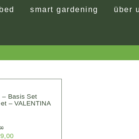
bed
smart gardening
über 
 – Basis Set
et – VALENTINA
N
00
9,00