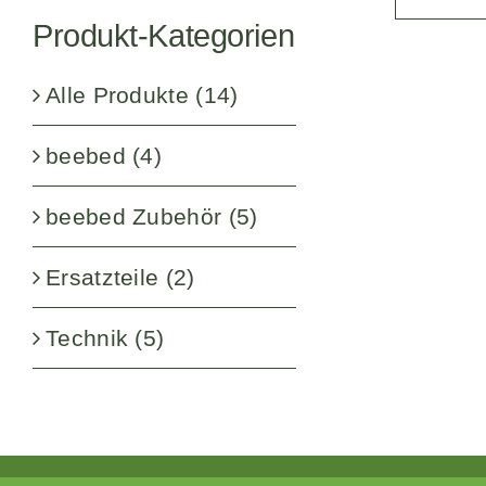
Preis
Preis
OPTIONEN
Produkt-Kategorien
KÖNNEN
AUF
DER
Alle Produkte
(14)
PRODUKTS
GEWÄHLT
beebed
(4)
WERDEN
beebed Zubehör
(5)
Ersatzteile
(2)
Technik
(5)