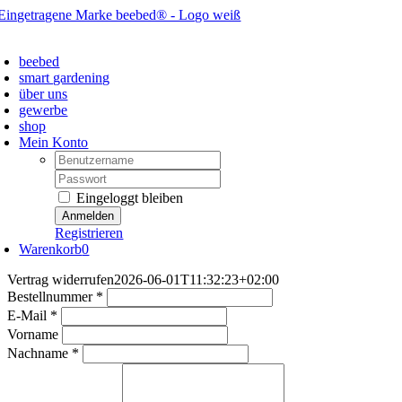
Zum
Inhalt
oggle
springen
avigation
beebed
smart gardening
über uns
gewerbe
shop
Mein Konto
Username:
Password:
Eingeloggt bleiben
Registrieren
Warenkorb
0
Vertrag widerrufen
2026-06-01T11:32:23+02:00
erforderlich
Bestellnummer
*
erforderlich
E-Mail
*
Vorname
erforderlich
Nachname
*