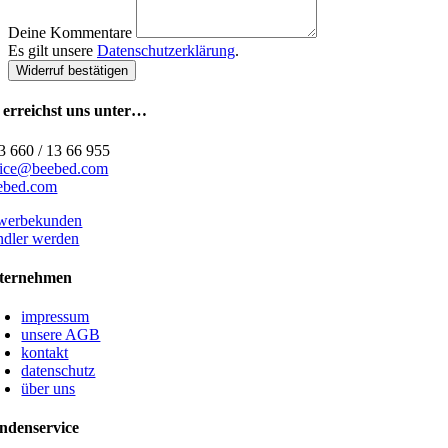
Deine Kommentare
Es gilt unsere
Datenschutzerklärung
.
Widerruf bestätigen
 erreichst uns unter…
3 660 / 13 66 955
fice@beebed.com
ebed.com
werbekunden
ndler werden
ternehmen
impressum
unsere AGB
kontakt
datenschutz
über uns
ndenservice